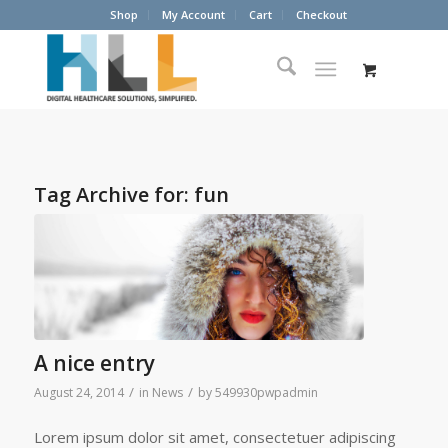
Shop
My Account
Cart
Checkout
Tag Archive for:
fun
A nice entry
/
/
August 24, 2014
in
News
by
549930pwpadmin
Lorem ipsum dolor sit amet, consectetuer adipiscing